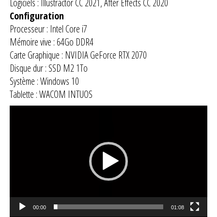
Logiciels : Illustractor CC 2021, After Effects CC 2020
Configuration
Processeur : Intel Core i7
Mémoire vive : 64Go DDR4
Carte Graphique : NVIDIA GeForce RTX 2070
Disque dur : SSD M2 1To
Système : Windows 10
Tablette : WACOM INTUOS
Lecteur
vidéo
00:00
01:08