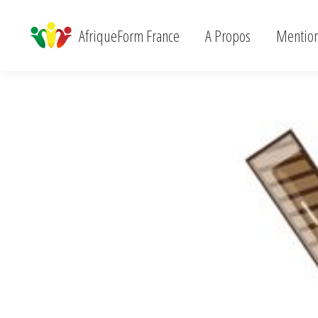
AfriqueForm France
A Propos
Menti
AfriqueForm France
A Propos
Mention