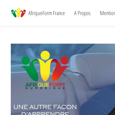
AfriqueForm France
A Propos
Menti
AfriqueForm France
A Propos
Mention