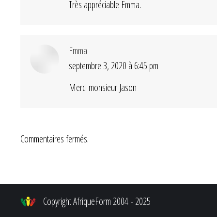
Très appréciable Emma.
Emma
septembre 3, 2020 à 6:45 pm
dit
:
Merci monsieur Jason
Commentaires fermés.
Copyright AfriqueForm 2004 - 2025