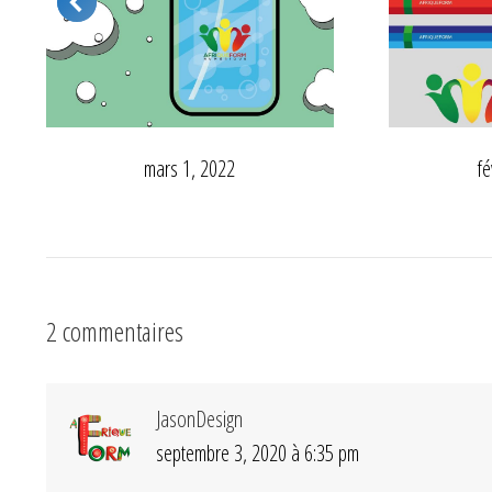
mars 1, 2022
fé
2 commentaires
JasonDesign
septembre 3, 2020 à 6:35 pm
dit
: