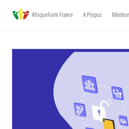
AfriqueForm France
A Propos
Menti
AfriqueForm France
A Propos
Mention