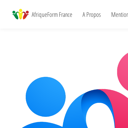
AfriqueForm France
A Propos
Menti
AfriqueForm France
A Propos
Mention